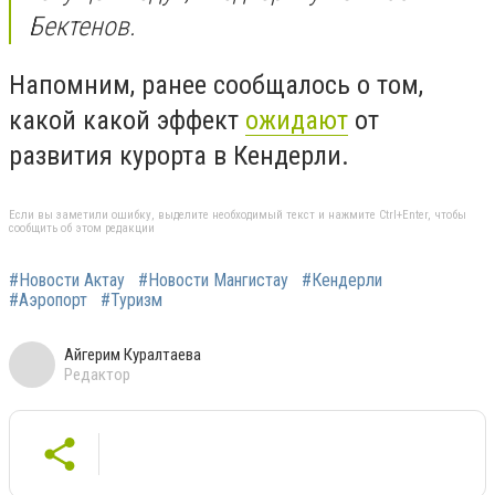
Бектенов.
Напомним, ранее сообщалось о том,
какой какой эффект
ожидают
от
развития курорта в Кендерли.
Если вы заметили ошибку, выделите необходимый текст и нажмите Ctrl+Enter, чтобы
сообщить об этом редакции
#Новости Актау
#Новости Мангистау
#Кендерли
#Аэропорт
#Туризм
Айгерим Куралтаева
Редактор