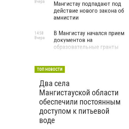
Вчера
Мангистау подпадают под
действие нового закона об
амнистии
В Мангистау начался прием
14:58
Вчера
документов на
образовательные гранты
ТОП НОВОСТИ
Два села
Мангистауской области
обеспечили постоянным
доступом к питьевой
воде