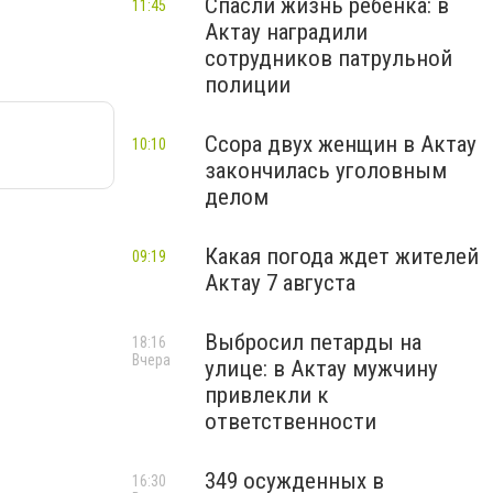
Спасли жизнь ребенка: в
11:45
Актау наградили
сотрудников патрульной
полиции
Ссора двух женщин в Актау
10:10
закончилась уголовным
делом
Какая погода ждет жителей
09:19
Актау 7 августа
Выбросил петарды на
18:16
Вчера
улице: в Актау мужчину
привлекли к
ответственности
349 осужденных в
16:30