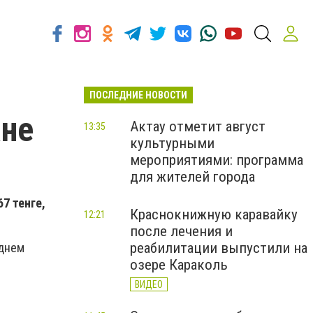
ПОСЛЕДНИЕ НОВОСТИ
ане
Актау отметит август
13:35
культурными
мероприятиями: программа
для жителей города
7 тенге,
Краснокнижную каравайку
12:21
после лечения и
реабилитации выпустили на
еднем
озере Караколь
ВИДЕО