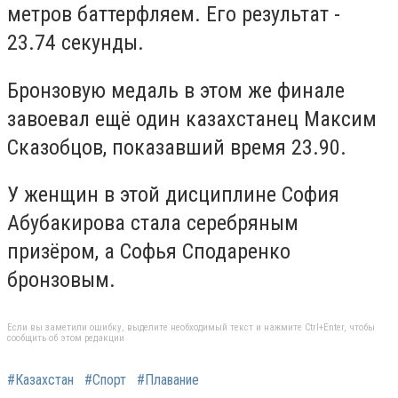
метров баттерфляем. Его результат -
23.74 секунды.
Бронзовую медаль в этом же финале
завоевал ещё один казахстанец Максим
Сказобцов, показавший время 23.90.
У женщин в этой дисциплине София
Абубакирова стала серебряным
призёром, а Софья Сподаренко
бронзовым.
Если вы заметили ошибку, выделите необходимый текст и нажмите Ctrl+Enter, чтобы
сообщить об этом редакции
#Казахстан
#Спорт
#Плавание