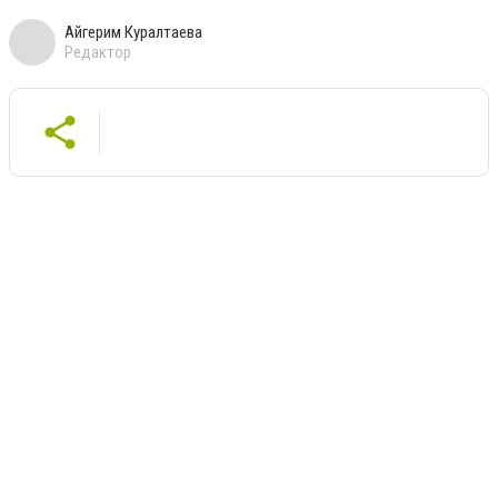
Айгерим Куралтаева
Редактор