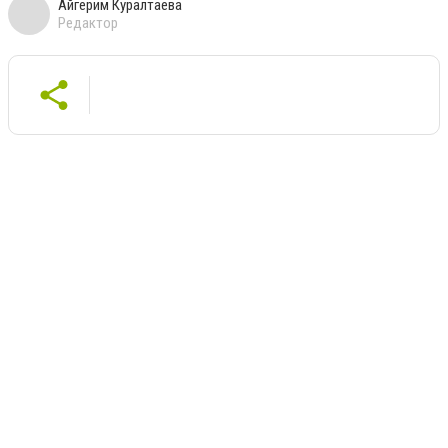
Айгерим Куралтаева
Редактор