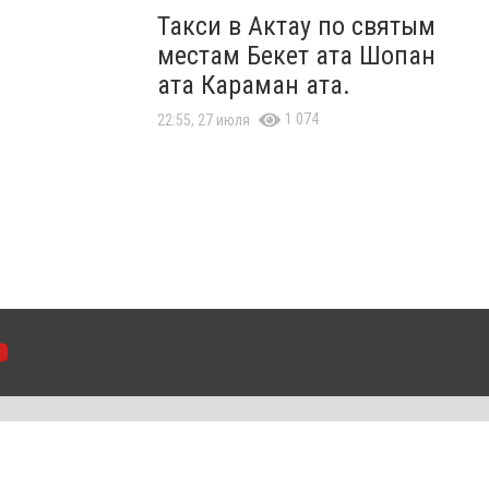
Такси в Актау по святым
местам Бекет ата Шопан
ата Караман ата.
1 074
22:55, 27 июля