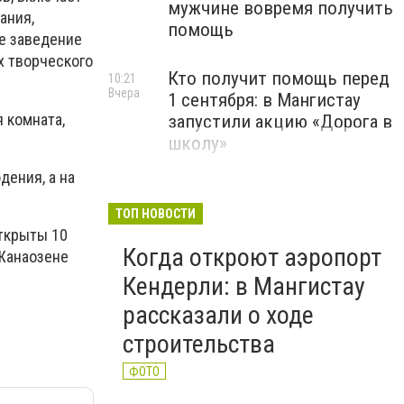
мужчине вовремя получить
ания,
помощь
ое заведение
х творческого
Кто получит помощь перед
10:21
Вчера
1 сентября: в Мангистау
 комната,
запустили акцию «Дорога в
школу»
ения, а на
ТОП НОВОСТИ
открыты 10
Когда откроют аэропорт
 Жанаозене
Кендерли: в Мангистау
рассказали о ходе
строительства
ФОТО