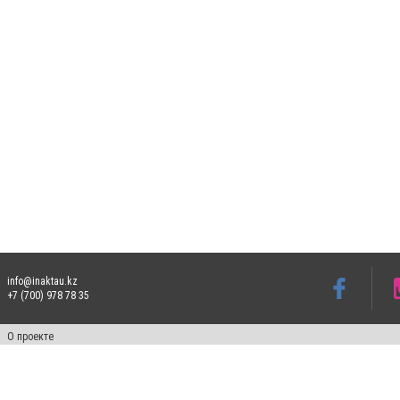
info@inaktau.kz
+7 (700) 978 78 35
О проекте
Свидетельство № KZ73VPY00015302 от 25 сентября 2019 года
Все права защищены. Ретрансляция и цитирование материалов разрешается при ука