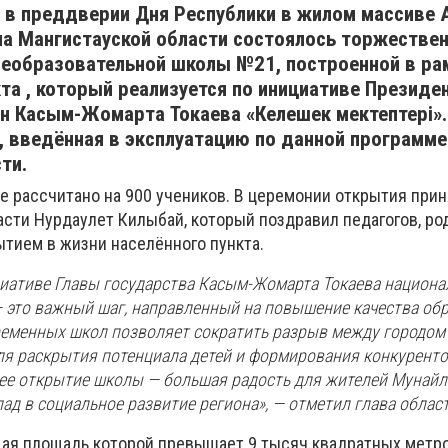
, в преддверии Дня Республики в жилом массиве
на Мангистауской области состоялось торжестве
еобразовательной школы №21, построенной в ра
та , который реализуется по инициативе Президе
ан Касым-Жомарта Токаева «Келешек мектептері».
 введённая в эксплуатацию по данной программе
ти.
е рассчитано на 900 учеников. В церемонии открытия прин
асти Нурдаулет Килыбай, который поздравил педагогов, ро
тием в жизни населённого пункта.
иативе Главы государства Касым-Жомарта Токаева национа
— это важный шаг, направленный на повышение качества об
ременных школ позволяет сократить разрыв между городом 
для раскрытия потенциала детей и формирования конкурент
ее открытие школы — большая радость для жителей Мунайл
ад в социальное развитие региона», — отметил глава област
ая площадь которой превышает 9 тысяч квадратных метро