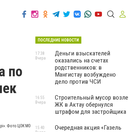
ПОСЛЕДНИЕ НОВОСТИ
Деньги взыскателей
17:38
Вчера
оказались на счетах
а по
родственников: в
Мангистау возбуждено
дело против ЧСИ
шек
Строительный мусор возле
16:55
Вчера
ЖК в Актау обернулся
штрафом для застройщика
рі». Фото ЦОК МО
Очередная акция «Газель
15:40