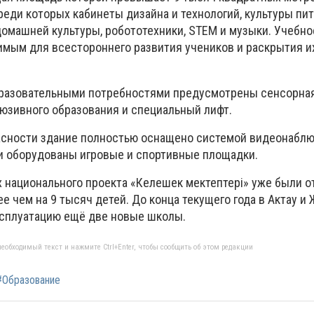
реди которых кабинеты дизайна и технологий, культуры пит
домашней культуры, робототехники, STEM и музыки. Учебн
мым для всестороннего развития учеников и раскрытия и
разовательными потребностями предусмотрены сенсорная
юзивного образования и специальный лифт.
сности здание полностью оснащено системой видеонаблюд
и оборудованы игровые и спортивные площадки.
х национального проекта «Келешек мектептері» уже были 
е чем на 9 тысяч детей. До конца текущего года в Актау и
ксплуатацию ещё две новые школы.
еобходимый текст и нажмите Ctrl+Enter, чтобы сообщить об этом редакции
#Образование