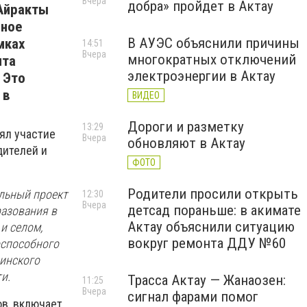
Вчера
добра» пройдет в Актау
 Айракты
нное
В АУЭС объяснили причины
мках
14:51
Вчера
многократных отключений
нта
электроэнергии в Актау
 Это
 в
ВИДЕО
Дороги и разметку
13:29
ял участие
Вчера
обновляют в Актау
дителей и
ФОТО
Родители просили открыть
льный проект
12:30
Вчера
детсад пораньше: в акимате
разования в
Актау объяснили ситуацию
и селом,
вокруг ремонта ДДУ №60
оспособного
инского
и.
Трасса Актау — Жанаозен:
11:25
Вчера
сигнал фарами помог
в, включает