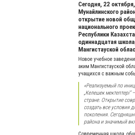
Сегодня, 22 октября
Мунайлинского райо
открытие новой общ
национального проек
Республики Казахст
одиннадцатая школа,
Мангистауской облас
Новое учебное заведени
аким Мангистауской обл
учащихся с важным собы
«Реализуемый по иниц
„Келешек мектептері“ 
стране. Открытие сов
создать все условия 
поколения. Сегодняшн
района и значимый вкл
Современная школа, общ