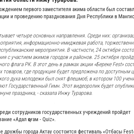
ерждением первого заместителя акима области был состав
ации и проведению празднования Дня Республики в Манги
тывает четыре основных направления. Среди них: организа
оприятия, информационно-имиджевая работа, торжествен
спубликанские мероприятия. В частности, 24 октября сост
ия с участием акимов городов и районов. 25 октября прой
ого флага РК. В этот день в рамках акции «Береке Fest» сос
х товаров, где продукция будет предложена по доступным ц
кого духа молодежи был снят флешмоб, в котором 100 учен
ют Государственный Гимн. Этот видеоролик будет опублик
нуне праздника, - сказала Инжу Турарова.
 среди сотрудников государственных учреждений пройдет
ние «Адал қоғам - Quiz».
ме дружбы города Актау состоится фестиваль «Отбасы Fest