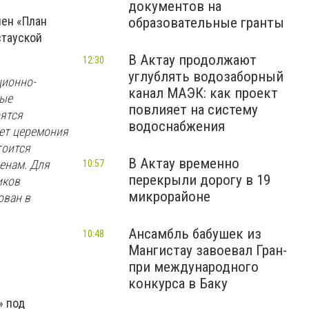
документов на
лен «План
образовательные гранты
стауской
В Актау продолжают
12:30
углублять водозаборный
ционно-
канал МАЭК: как проект
ные
повлияет на систему
оятся
водоснабжения
дет церемония
тоится
В Актау временно
енам. Для
10:57
перекрыли дорогу в 19
иков
микрорайоне
ован в
Ансамбль бабушек из
10:48
Мангистау завоевал Гран-
при международного
конкурса в Баку
» под