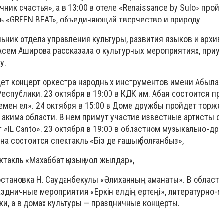
ник счастья», а в 13:00 в отеле «Renaissance by Sulo» про
ь «GREEN BEAT», объединяющий творчество и природу.
ьник отдела управления культуры, развития языков и архи
Асем Аширова рассказала о культурных мероприятиях, при
у.
йдет концерт оркестра народных инструментов имени Абыла
я Республики. 23 октября в 19:00 в КДК им. Абая состоится 
егемен ел». 24 октября в 15:00 в Доме дружбы пройдет тор
 акима области. В нем примут участие известные артисты 
 «IL Canto». 23 октября в 19:00 в областном музыкально-
на состоится спектакль «Біз де ғашық болғанбыз»,
ектакль «Махаббат қызық мол жылдар»,
постановка Н. Сауданбекулы «Әлиханның аманаты». В облас
аздничные мероприятия «Еркін елдің ертеңі», литературно
ки, а в домах культуры — праздничные концерты.