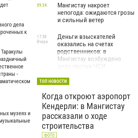
йдет
Мангистау накроет
09:34
непогода: ожидаются грозы
и сильный ветер
вного дела
уроченных к
Деньги взыскателей
17:38
Вчера
оказались на счетах
родственников: в
 Таракулы
Мангистау возбуждено
праздничный
дело против ЧСИ
жественное
страны -
драматическом
ТОП НОВОСТИ
Когда откроют аэропорт
Кендерли: в Мангистау
тных музеях и
рассказали о ходе
-музыкальные
строительства
ФОТО