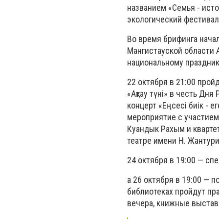
названием «Семья - источ
экологический фестивал
Во время брифинга начал
Мангистауской области 
национальному праздник
22 октября в 21:00 про
«Ақтау түні» в честь Дн
концерт «Еңсесі биік - 
мероприятие с участием
Куандык Рахым и квартет
театре имени Н. Жантури
24 октября в 19:00 — сп
а 26 октября в 19:00 — 
библиотеках пройдут пр
вечера, книжные выстав