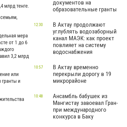
документов на
4 млрд тенге.
образовательные гранты
 семьям,
В Актау продолжают
12:30
углублять водозаборный
дельная мера
канал МАЭК: как проект
те от 1 до 6
повлияет на систему
каждого
водоснабжения
авил 3,2 млрд
В Актау временно
10:57
перекрыли дорогу в 19
ение или
микрорайоне
 гранты и
Ансамбль бабушек из
10:48
 жительства
Мангистау завоевал Гран-
при международного
конкурса в Баку