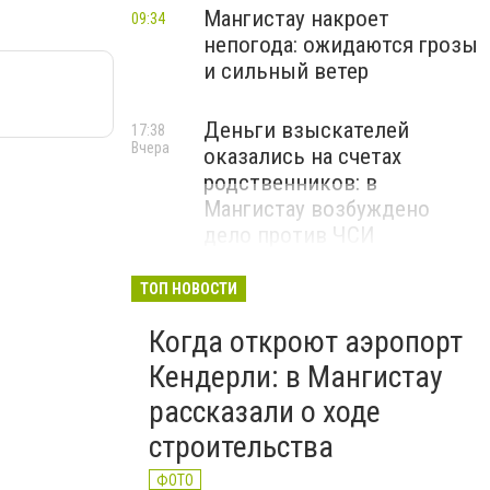
Мангистау накроет
09:34
непогода: ожидаются грозы
и сильный ветер
Деньги взыскателей
17:38
Вчера
оказались на счетах
родственников: в
Мангистау возбуждено
дело против ЧСИ
ТОП НОВОСТИ
Когда откроют аэропорт
Кендерли: в Мангистау
рассказали о ходе
строительства
ФОТО