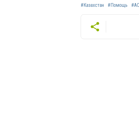
#Казахстан
#Помощь
#А