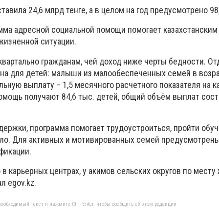
авила 24,6 млрд тенге, а в целом на год предусмотрено 98,
мма адресной социальной помощи помогает казахстанским
жизненной ситуации.
вартально гражданам, чей доход ниже черты бедности. От
а для детей: малыши из малообеспеченных семей в возрас
ьную выплату – 1,5 месячного расчетного показателя на 
омощь получают 84,6 тыс. детей, общий объём выплат сост
ержки, программа помогает трудоустроиться, пройти обуч
ло. Для активных и мотивированных семей предусмотрены
фикации.
в карьерных центрах, у акимов сельских округов по месту
л egov.kz.
еобходимый текст и нажмите Ctrl+Enter, чтобы сообщить об этом редакции