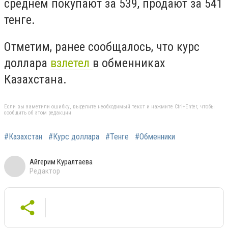
среднем покупают за 539, продают за 541
тенге.
Отметим, ранее сообщалось, что курс
доллара
взлетел
в обменниках
Казахстана.
Если вы заметили ошибку, выделите необходимый текст и нажмите Ctrl+Enter, чтобы
сообщить об этом редакции
#Казахстан
#Курс доллара
#Тенге
#Обменники
Айгерим Куралтаева
Редактор