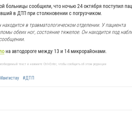
ой больницы сообщили, что ночью 24 октября поступил па
авший в ДТП при столкновении с погрузчиком.
 находится в травматологическом отделении. У пациента
ломы обеих ног, состояние тяжелое. Он находится под наб
 сообщении.
ло
на автодороге между 13 и 14 микрорайонами.
еобходимый текст и нажмите Ctrl+Enter, чтобы сообщить об этом редакции
Мангистау
#ДТП