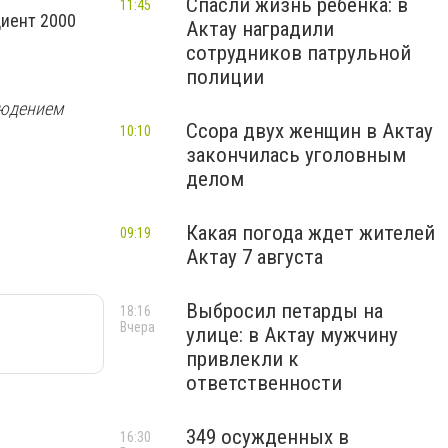
Спасли жизнь ребенка: в
11:45
циент 2000
Актау наградили
сотрудников патрульной
полиции
людением
Ссора двух женщин в Актау
10:10
закончилась уголовным
делом
Какая погода ждет жителей
09:19
Актау 7 августа
Выбросил петарды на
18:16
Вчера
улице: в Актау мужчину
привлекли к
ответственности
349 осужденных в
16:30