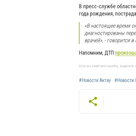
В пресс-службе областн
года рождения, пострад
«В настоящее время он
диагностированы пере
врачей», - говорится в
Напомним, ДТП
произош
Если вы заметили ошибку, выделите н
#Новости Актау
#Новости 