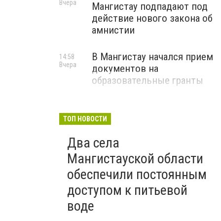
Вчера
Мангистау подпадают под
действие нового закона об
амнистии
В Мангистау начался прием
14:58
Вчера
документов на
образовательные гранты
ТОП НОВОСТИ
Два села
Мангистауской области
обеспечили постоянным
доступом к питьевой
воде