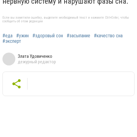
нервную систему и нарушают фазы сна.
Если вы заметили ошибку, выделите необходимый текст и нажмите Ctrl+Enter, чтобы
сообщить об этом редакции
#еда
#ужин
#здоровый сон
#засыпание
#качество сна
#эксперт
Злата Удовиченко
дежурный редактор