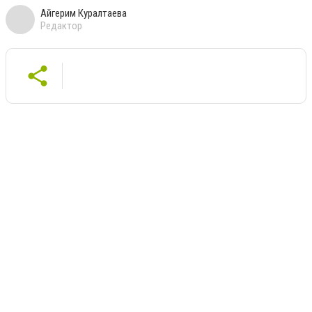
Айгерим Куралтаева
Редактор