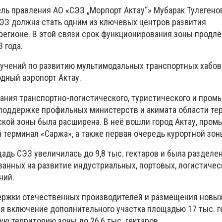
ль правления АО «СЭЗ „Морпорт Актау“» Мубарак Тулегенов
СЭЗ должна стать одним из ключевых центров развития
егионе. В этой связи срок функционирования зоны продлён
3 года.
ручений по развитию мультимодальных транспортных хабов
дный аэропорт Актау.
вания транспортно-логистического, туристического и про
 поддержке профильных министерств и акимата области те
кой зоны была расширена. В неё вошли город Актау, про
 терминал «Саржа», а также первая очередь курортной зон
адь СЭЗ увеличилась до 9,8 тыс. гектаров и была разделен
ванных на развитие индустриальных, портовых, логистичес
ний.
ержки отечественных производителей и размещения новы
я включение дополнительного участка площадью 17 тыс. г
ю территорию зоны до 26,6 тыс. гектаров.