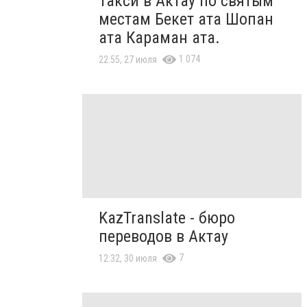
Такси в Актау по святым
местам Бекет ата Шопан
ата Караман ата.
1 074
22:55, 27 июля
KazTranslate - бюро
переводов в Актау
7
12:32, 30 июля