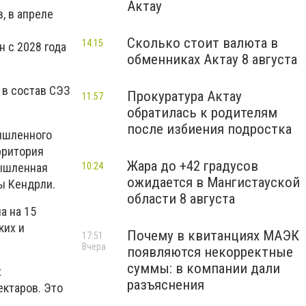
Актау
, в апреле
Сколько стоит валюта в
14:15
 с 2028 года
обменниках Актау 8 августа
 в состав СЭЗ
Прокуратура Актау
11:57
обратилась к родителям
после избиения подростка
мышленного
рритория
Жара до +42 градусов
мышленная
10:24
ожидается в Мангистауской
ы Кендрли.
области 8 августа
а на 15
ких и
Почему в квитанциях МАЭК
17:51
Вчера
появляются некорректные
суммы: в компании дали
х
разъяснения
ектаров. Это