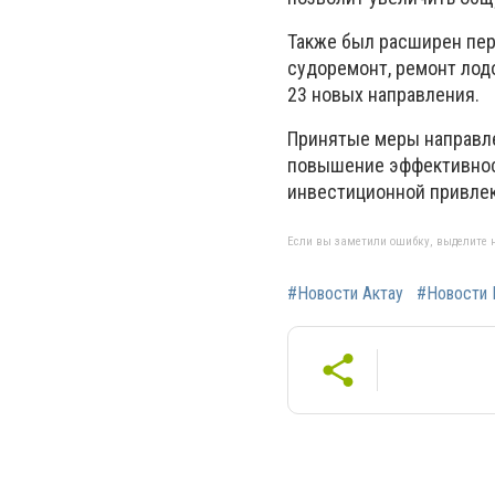
Также был расширен пер
судоремонт, ремонт лод
23 новых направления.
Принятые меры направле
повышение эффективност
инвестиционной привлек
Если вы заметили ошибку, выделите н
#Новости Актау
#Новости 