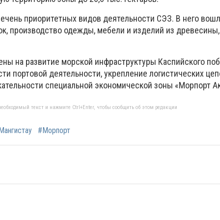
ечень приоритетных видов деятельности СЭЗ. В него вош
ок, производство одежды, мебели и изделий из древесины,
ны на развитие морской инфраструктуры Каспийского поб
и портовой деятельности, укрепление логистических цеп
ательности специальной экономической зоны «Морпорт Ак
еобходимый текст и нажмите Ctrl+Enter, чтобы сообщить об этом редакции
Мангистау
#Морпорт