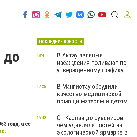
ПОСЛЕДНИЕ НОВОСТИ
 до
В Актау зеленые
18:41
насаждения поливают по
утвержденному графику
В Мангистау обсудили
17:35
качество медицинской
помощи матерям и детям
От Каспия до сувениров:
15:43
3 года, а её
чем удивляли гостей на
kz
.
экологической ярмарке в