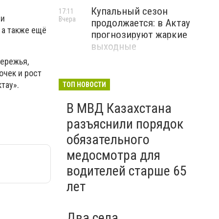
Купальный сезон
17:11
ли
Вчера
продолжается: в Актау
 а также ещё
прогнозируют жаркие
выходные
ережья,
очек и рост
тау».
ТОП НОВОСТИ
В МВД Казахстана
разъяснили порядок
обязательного
медосмотра для
водителей старше 65
лет
Два села