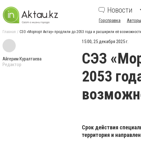
Новости
Горсправка
Авторы
Главная
СЭЗ «Морпорт Актау» продлили до 2053 года и расширили её возможност
15:00, 25 декабря 2025 г.
СЭЗ «Мор
Айгерим Куралтаева
Редактор
2053 год
возможн
Срок действия специаль
территория и направле