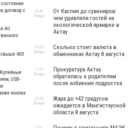
 состояние
а договор с
От Каспия до сувениров:
15:43
Вчера
чем удивляли гостей на
экологической ярмарке в
ия АО
Актау
твенного
Сколько стоит валюта в
14:15
Вчера
обменниках Актау 8 августа
ю свыше 400
Прокуратура Актау
11:57
 Купейные
Вчера
обратилась к родителям
ием, USB-
после избиения подростка
ми
акже кнопка
Жара до +42 градусов
10:24
Вчера
ожидается в Мангистауской
области 8 августа
Почему в квитанциях МАЭК
17:51