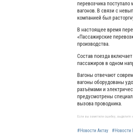
перевозчика поступало 
вагонов. В связи с нев
компанией был расторгн
В настоящее время пер
«Пассажирские перевозк
производства.
Состав поезда включает
пассажиров в одном нап
Вагоны отвечают соврем
вагоны оборудованы уд
разъёмами и электричес
предусмотрены специаль
вызова проводника.
Если вы заметили ошибку, выделите н
#Новости Актау
#Новости 