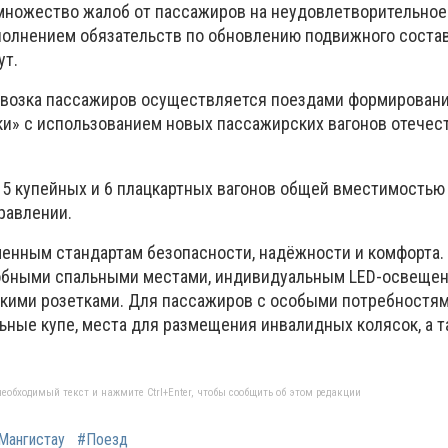
множество жалоб от пассажиров на неудовлетворительное
ыполнением обязательств по обновлению подвижного состав
ут.
евозка пассажиров осуществляется поездами формирован
и» с использованием новых пассажирских вагонов отечес
 5 купейных и 6 плацкартных вагонов общей вместимость
равлении.
енным стандартам безопасности, надёжности и комфорта.
обными спальными местами, индивидуальным LED-освещен
кими розетками. Для пассажиров с особыми потребностя
ные купе, места для размещения инвалидных колясок, а т
еобходимый текст и нажмите Ctrl+Enter, чтобы сообщить об этом редакции
Мангистау
#Поезд