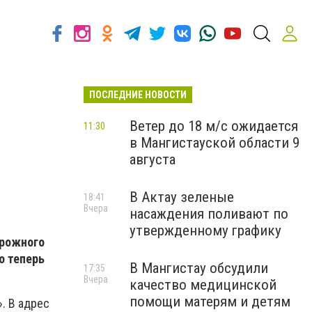
ПОСЛЕДНИЕ НОВОСТИ
Ветер до 18 м/с ожидается
11:30
в Мангистауской области 9
августа
В Актау зеленые
18:41
Вчера
насаждения поливают по
утвержденному графику
орожного
о теперь
В Мангистау обсудили
17:35
Вчера
качество медицинской
помощи матерям и детям
. В адрес