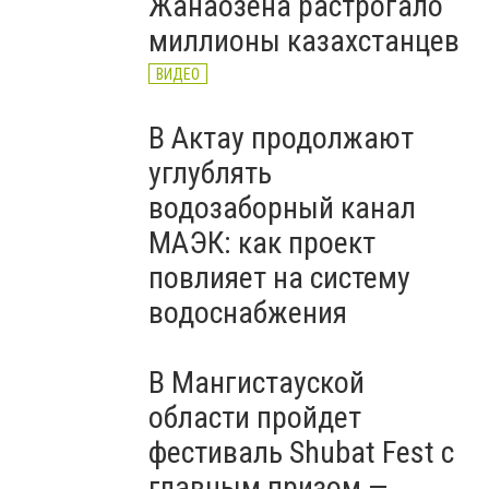
Жанаозена растрогало
миллионы казахстанцев
ВИДЕО
В Актау продолжают
углублять
водозаборный канал
МАЭК: как проект
повлияет на систему
водоснабжения
В Мангистауской
области пройдет
фестиваль Shubat Fest с
главным призом —