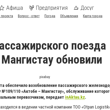
Афиша
Предприятия
Досуг
 проекта
Вопрос - ответ
Погода
Объявления
Карта города
ассажирского поезда
 Мангистау обновили
pixabay
та обеспечило возобновление пассажирского железнод
 №109/110 «Актобе – Мангистау», обслуживание которог
нальным перевозчиком, передает
inAktau.kz
.
ходился в ведении частной компании ТОО «Otpan Logistik»