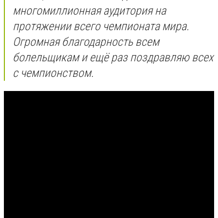
многомиллионная аудитория на
протяжении всего чемпионата мира.
Огромная благодарность всем
болельщикам и ещё раз поздравляю всех
с чемпионством.