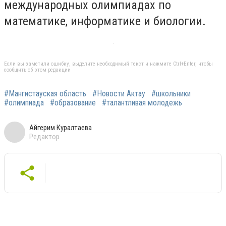
международных олимпиадах по
математике, информатике и биологии.
Если вы заметили ошибку, выделите необходимый текст и нажмите Ctrl+Enter, чтобы
сообщить об этом редакции
#Мангистауская область
#Новости Актау
#школьники
#олимпиада
#образование
#талантливая молодежь
Айгерим Куралтаева
Редактор