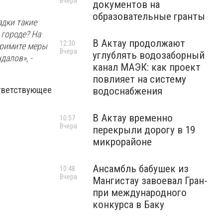
Вчера
документов на
образовательные гранты
адки такие
 городе? На
В Актау продолжают
12:30
Примите меры
Вчера
углублять водозаборный
далов», -
канал МАЭК: как проект
повлияет на систему
ответствующее
водоснабжения
В Актау временно
10:57
Вчера
перекрыли дорогу в 19
микрорайоне
Ансамбль бабушек из
10:48
Вчера
Мангистау завоевал Гран-
при международного
конкурса в Баку