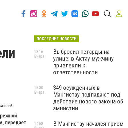
ПОСЛЕДНИЕ НОВОСТИ
ели
Выбросил петарды на
18:16
Вчера
улице: в Актау мужчину
привлекли к
ответственности
349 осужденных в
16:30
Вчера
Мангистау подпадают под
действие нового закона об
жителей
амнистии
ережной
м, передает
В Мангистау начался прием
14:58