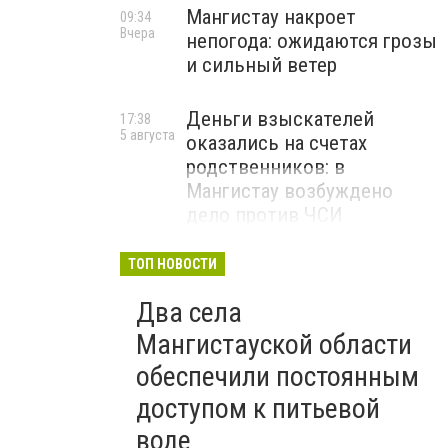
Мангистау накроет
09:34
Вчера
непогода: ожидаются грозы
и сильный ветер
Деньги взыскателей
17:38
5 августа
оказались на счетах
родственников: в
Мангистау возбуждено
дело против ЧСИ
ТОП НОВОСТИ
Два села
Мангистауской области
обеспечили постоянным
доступом к питьевой
воде