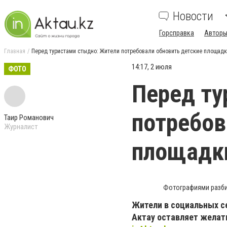
Новости
Горсправка
Авторы
Главная
Перед туристами стыдно: Жители потребовали обновить детские площадк
14:17, 2 июля
ФОТО
Перед ту
потребов
Таир Романович
Журналист
площадк
Фотографиями разби
Жители в социальных с
Актау оставляет желат