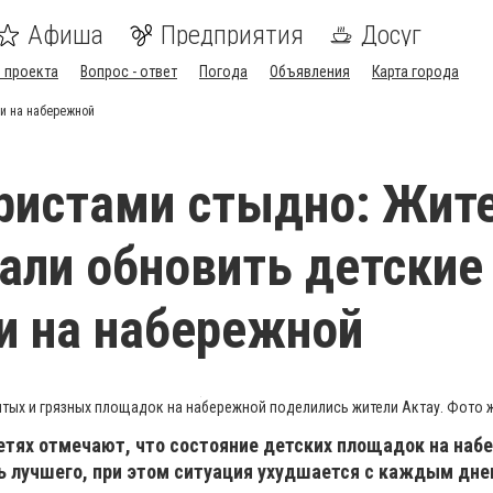
Афиша
Предприятия
Досуг
 проекта
Вопрос - ответ
Погода
Объявления
Карта города
и на набережной
ристами стыдно: Жит
али обновить детские
и на набережной
тых и грязных площадок на набережной поделились жители Актау. Фото 
етях отмечают, что состояние детских площадок на наб
ь лучшего, при этом ситуация ухудшается с каждым дне