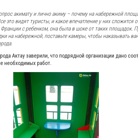
опрос акимату и лично акиму – почему на набережной площ
се это видят туристы, и какое впечатление у них сложится о
 Франции с ребенком, она была в шоке от таких площадок. 
ки на набережной, поставьте камеры, чтобы наказывать ван
рода.
орода Актау заверили, что подрядной организации дано со
е необходимых работ.