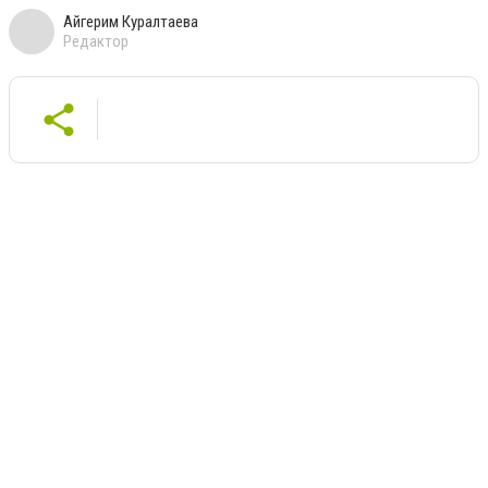
Айгерим Куралтаева
Редактор