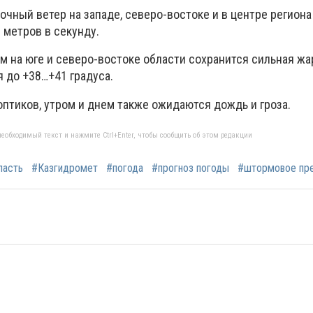
чный ветер на западе, северо-востоке и в центре региона
 метров в секунду.
м на юге и северо-востоке области сохранится сильная жа
 до +38…+41 градуса.
ноптиков, утром и днем также ожидаются дождь и гроза.
еобходимый текст и нажмите Ctrl+Enter, чтобы сообщить об этом редакции
ласть
#Казгидромет
#погода
#прогноз погоды
#штормовое пр