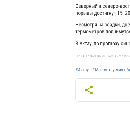
Северный и северо-восто
порывы достигнут 15–20
Несмотря на осадки, дне
термометров поднимутся
В Актау, по прогнозу си
Если вы заметили ошибку, выделите н
#Актау
#Мангистауская об