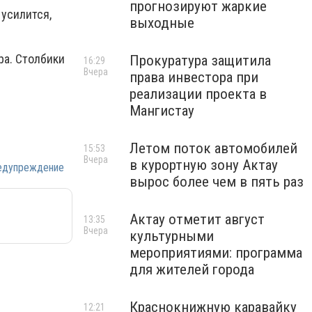
прогнозируют жаркие
 усилится,
выходные
ра. Столбики
Прокуратура защитила
16:29
Вчера
права инвестора при
реализации проекта в
Мангистау
Летом поток автомобилей
15:53
Вчера
в курортную зону Актау
едупреждение
вырос более чем в пять раз
Актау отметит август
13:35
Вчера
культурными
мероприятиями: программа
для жителей города
Краснокнижную каравайку
12:21