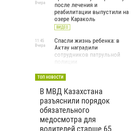
Вчера
после лечения и
реабилитации выпустили на
озере Караколь
ВИДЕО
Спасли жизнь ребенка: в
11:45
Вчера
Актау наградили
сотрудников патрульной
полиции
ТОП НОВОСТИ
В МВД Казахстана
разъяснили порядок
обязательного
медосмотра для
водителей старше 65