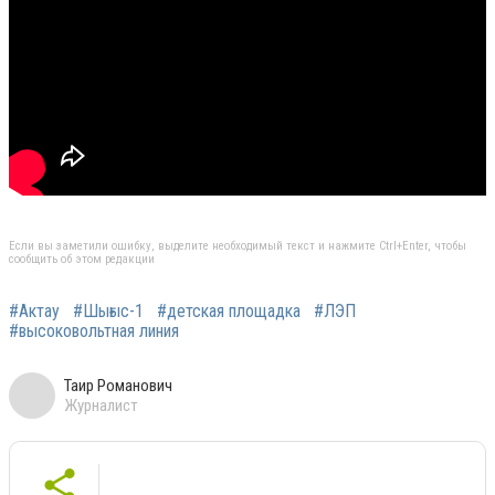
Если вы заметили ошибку, выделите необходимый текст и нажмите Ctrl+Enter, чтобы
сообщить об этом редакции
#Актау
#Шығыс-1
#детская площадка
#ЛЭП
#высоковольтная линия
Таир Романович
Журналист