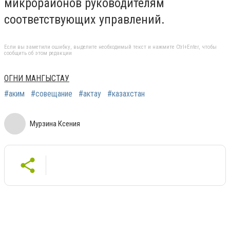
микрорайонов руководителям
соответствующих управлений.
Если вы заметили ошибку, выделите необходимый текст и нажмите Ctrl+Enter, чтобы
сообщить об этом редакции
ОГНИ МАНГЫСТАУ
#аким
#совещание
#актау
#казахстан
Мурзина Ксения