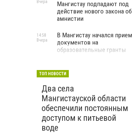
Вчера
Мангистау подпадают под
действие нового закона об
амнистии
В Мангистау начался прием
14:58
Вчера
документов на
образовательные гранты
ТОП НОВОСТИ
Два села
Мангистауской области
обеспечили постоянным
доступом к питьевой
воде