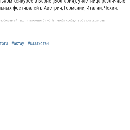
ном конкурсе в Варне (Болгария), участница различных
ных фестивалей в Австрии, Германии, Италии, Чехии.
еобходимый текст и нажмите Ctrl+Enter, чтобы сообщить об этом редакции
тоги
#актау
#казахстан