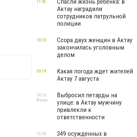
Спасли жизнь ребенка: в
11:45
Актау наградили
сотрудников патрульной
полиции
Ссора двух женщин в Актау
10:10
закончилась уголовным
делом
Какая погода ждет жителей
09:19
Актау 7 августа
Выбросил петарды на
18:16
Вчера
улице: в Актау мужчину
привлекли к
ответственности
349 осужденных в
16:30