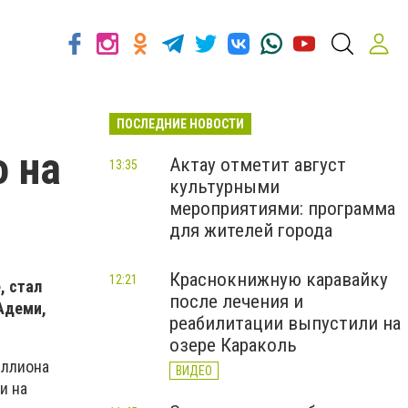
ПОСЛЕДНИЕ НОВОСТИ
о на
Актау отметит август
13:35
культурными
мероприятиями: программа
для жителей города
Краснокнижную каравайку
12:21
, стал
после лечения и
 Адеми,
реабилитации выпустили на
озере Караколь
иллиона
ВИДЕО
и на