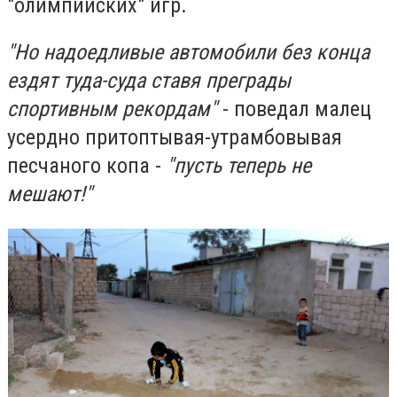
"олимпийских" игр.
"Но надоедливые автомобили без конца
ездят туда-суда ставя преграды
спортивным рекордам"
- поведал малец
усердно притоптывая-утрамбовывая
песчаного копа -
"пусть теперь не
мешают!"