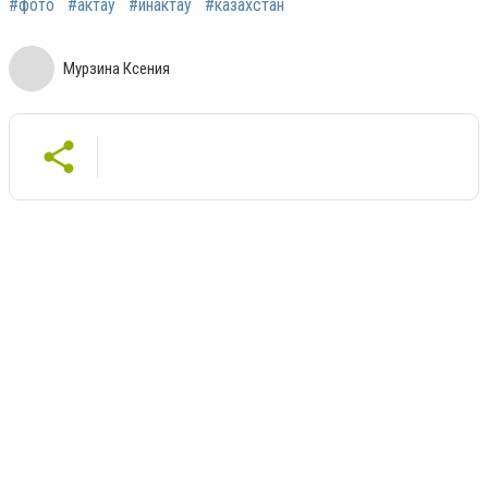
#фото
#актау
#инактау
#казахстан
Мурзина Ксения