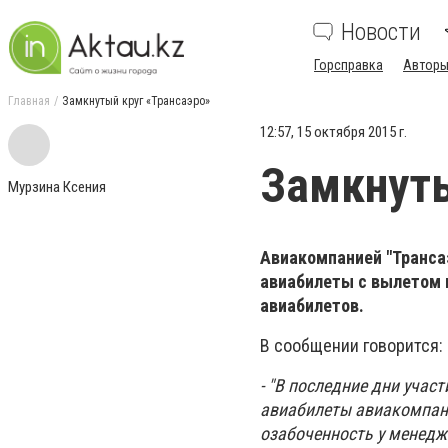
Новости
Горсправка
Авторы
Главная
Замкнутый круг «Трансаэро»
12:57, 15 октября 2015 г.
Замкнуты
Мурзина Ксения
Авиакомпанией "Трансаэ
авиабилеты с вылетом 
авиабилетов.
В сообщении говорится:
- "В последние дни учас
авиабилеты авиакомпани
озабоченность у менедж