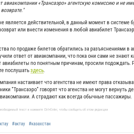
от авиакомпании «Трансаэро» агентскую комиссию и не им
возврате."
не является действительной, в данный момент в системе 
озврат или внести изменения в любой авиабилет Трансаэ
ства по продаже билетов обратились за разъяснениями в 
чили ответ от авиакомпании, что пока они сами не знают ка
т авиабилеты по понятным причинам, просили подождать. Р
те послушать
здесь
.
омпания настаивает что агентства не имеют права отказыва
ники "Трансаэро" говорят что агенства не могут вернуть де
 авиакомпании. А страдают как всегда обычные пассажиры.
еобходимый текст и нажмите Ctrl+Enter, чтобы сообщить об этом редакции
ктау
#актау
#казахстан