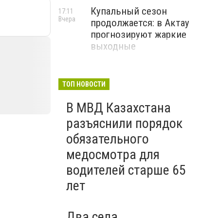
Купальный сезон
17:11
Вчера
продолжается: в Актау
прогнозируют жаркие
выходные
ТОП НОВОСТИ
В МВД Казахстана
разъяснили порядок
обязательного
медосмотра для
водителей старше 65
лет
Два села