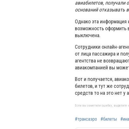
авиабилетов, получали 
оснований отказывать в 
Однако эта информация 
возможность оформить в
выключена.
Сотрудники онлайн-аген
от лица пассажира и полу
агентства не возвращаю
авиакомпанией вы може
Вот и получается, авиак
билетов, и тут же сотруд
средств то на это нет у
Если вы заметили ошибку, выделите н
#трансаэро
#билеты
#ина