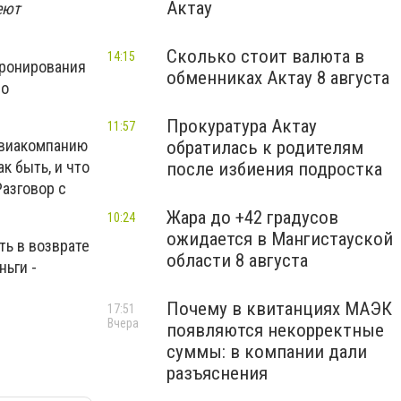
Актау
еют
Сколько стоит валюта в
14:15
бронирования
обменниках Актау 8 августа
ро
Прокуратура Актау
11:57
авиакомпанию
обратилась к родителям
к быть, и что
после избиения подростка
азговор с
Жара до +42 градусов
10:24
ожидается в Мангистауской
ть в возврате
области 8 августа
ньги -
Почему в квитанциях МАЭК
17:51
Вчера
появляются некорректные
суммы: в компании дали
разъяснения