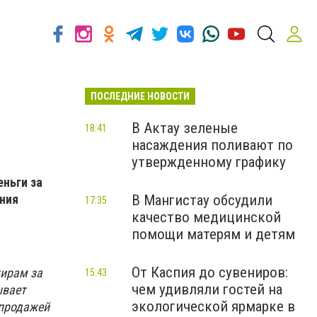
ПОСЛЕДНИЕ НОВОСТИ
В Актау зеленые
18:41
насаждения поливают по
утвержденному графику
еньги за
ения
В Мангистау обсудили
17:35
качество медицинской
помощи матерям и детям
От Каспия до сувениров:
жирам за
15:43
чем удивляли гостей на
ывает
экологической ярмарке в
 продажей