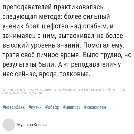
преподавателей практиковалась
следующая метода: более сильный
ученик брал шефство над слабым, и
занимаясь с ним, вытаскивал на более
высокий уровень знаний. Помогал ему,
тратя своё личное время. Было трудно, но
результаты были. А «преподаватели» у
нас сейчас, вроде, толковые.
Если вы заметили ошибку, выделите необходимый текст и нажмите Ctrl+Enter, чтобы
сообщить об этом редакции
#назарбаев
#путин
#обзор
#инактау
#казахстан
Мурзина Ксения