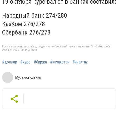
19 октября курс валют в банках составил:
Народный банк 274/280
КазКом 276/278
Сбербанк 276/278
Если вы заметили ошибку, выделите необходимый текст и нажмите Ctrl+Enter, чтобы
сообщить об этом редакции
#доллар
#курс
#биржа
#казахстан
#инактау
Мурзина Ксения