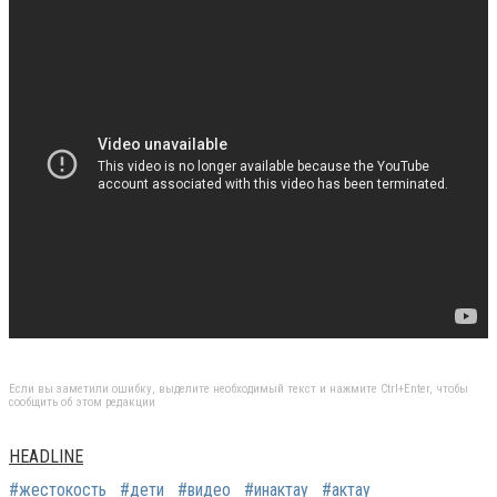
Если вы заметили ошибку, выделите необходимый текст и нажмите Ctrl+Enter, чтобы
сообщить об этом редакции
HEADLINE
#жестокость
#дети
#видео
#инактау
#актау