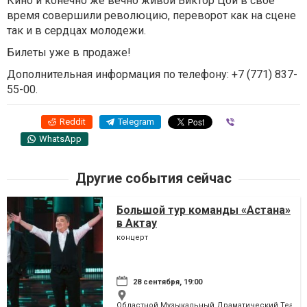
Кино и конечно же вечно живой Виктор Цой в свое
время совершили революцию, переворот как на сцене
так и в сердцах молодежи.
Билеты уже в продаже!
Дополнительная информация по телефону: +7 (771) 837-
55-00.
Reddit
Telegram
Viber
WhatsApp
Другие события сейчас
Большой тур команды «Астана»
в Актау
концерт
28 сентября, 19:00
Областной Музыкальный Драматический Театр им