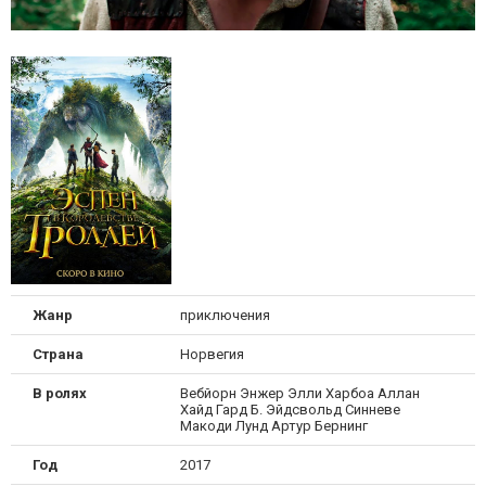
Жанр
приключения
Страна
Норвегия
В ролях
Вебйорн Энжер Элли Харбоа Аллан
Хайд Гард Б. Эйдсвольд Синневе
Макоди Лунд Артур Бернинг
Год
2017