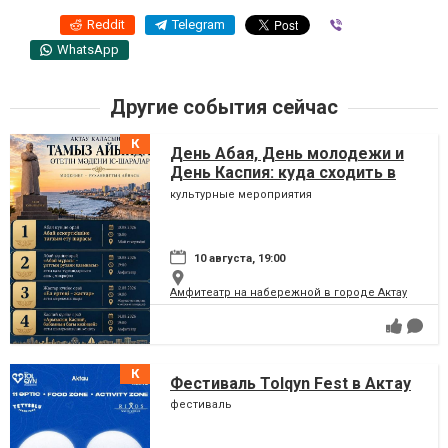
Reddit
Telegram
Viber
WhatsApp
Другие события сейчас
День Абая, День молодежи и
День Каспия: куда сходить в
Актау в августе
культурные мероприятия
10 августа, 19:00
Амфитеатр на набережной в городе Актау
Фестиваль Tolqyn Fest в Актау
фестиваль