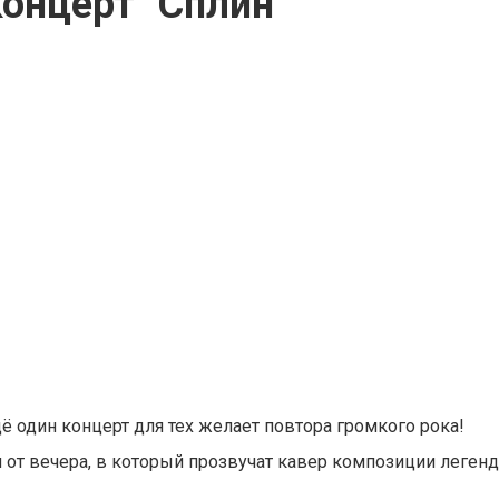
концерт "Сплин"
ё один концерт для тех желает повтора громкого рока!
 от вечера, в который прозвучат кавер композиции леген