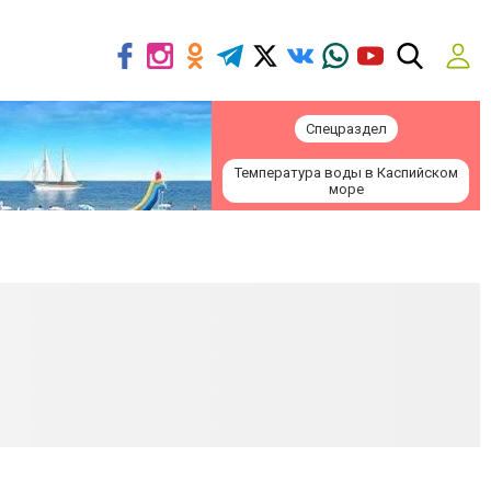
Спецраздел
Температура воды в Каспийском
море