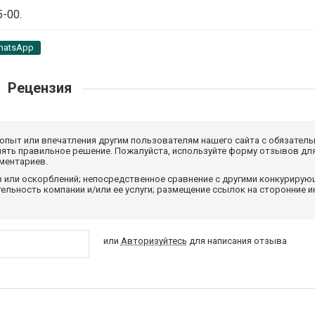
-00.
hatsApp
Рецензия
 опыт или впечатления другим пользователям нашего сайта с обязатель
нять правильное решение. Пожалуйста, используйте форму отзывов для
мментариев.
з или оскорблений; непосредственное сравнение с другими конкуриру
льность компании и/или ее услуги; размещение ссылок на сторонние и
или
Авторизуйтесь
для написания отзыва