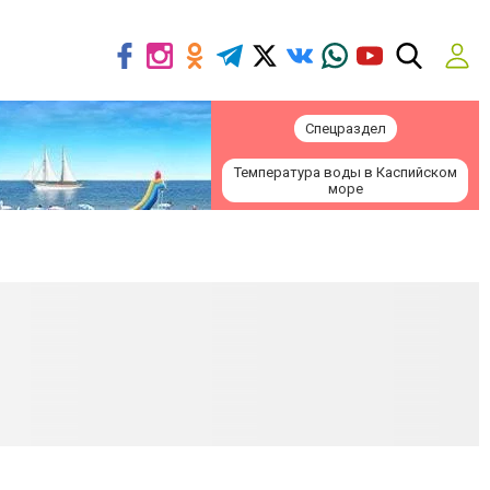
Спецраздел
Температура воды в Каспийском
море