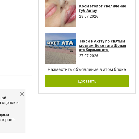
Косметолог Увеличение
Губ Актау
28.07.2026
Такси в Актау по святым
местам Бекет ата Шопан
ата Караман ата.
27.07.2026
Разместить объявление в этом блоке
Добавить
ной
 оценок и
ющими
нтернет-