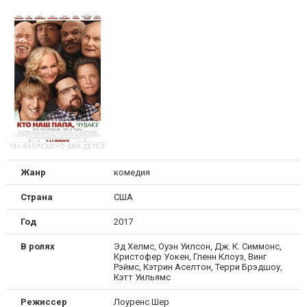
Жанр
комедия
Страна
США
Год
2017
В ролях
Эд Хелмс, Оуэн Уилсон, Дж. К. Симмонс,
Кристофер Уокен, Гленн Клоуз, Винг
Рэймс, Кэтрин Аселтон, Терри Брэдшоу,
Кэтт Уильямс
Режиссер
Лоуренс Шер