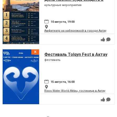
Актау в августе
культурные мероприятия
10 августа, 19:00
Амфитеатр на набережной в городе Актау
Фестиваль Tolqyn Fest в Актау
фестиваль
15 августа, 16:00
Rixos Water World Aktau, гостиница в Актау