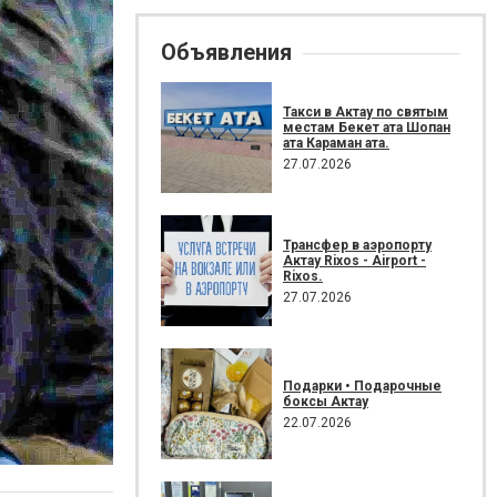
Объявления
Такси в Актау по святым
местам Бекет ата Шопан
ата Караман ата.
27.07.2026
Трансфер в аэропорту
Актау Rixos - Airport -
Rixos.
27.07.2026
Подарки • Подарочные
боксы Актау
22.07.2026