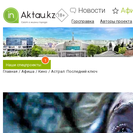
Новости
Аф
18+
Горсправка
Авторы проекта
1
Наши спецпроекты
Главная
Афиша
Кино
Астрал: Последний ключ