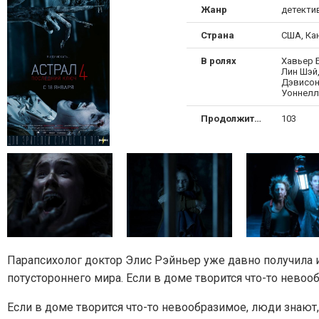
Жанр
детекти
Страна
США, Ка
В ролях
Хавьер 
Лин Шэй
Дэвисон,
Уоннелл
Продолжительность
103
Парапсихолог доктор Элис Рэйньер уже давно получила и
потустороннего мира. Если в доме творится что-то нево
Если в доме творится что-то невообразимое, люди знаю