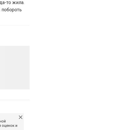
да-то жила.
а побороть
ной
 оценок и