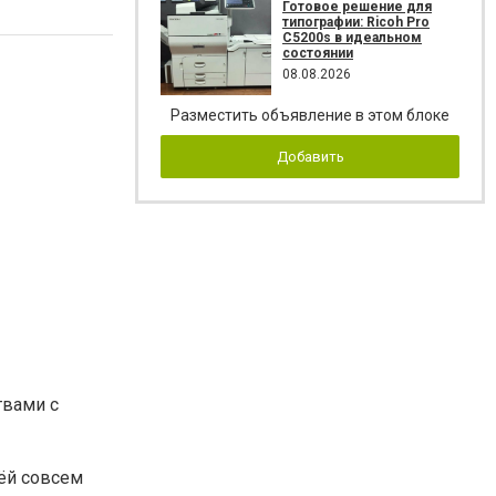
Готовое решение для
типографии: Ricoh Pro
C5200s в идеальном
состоянии
08.08.2026
Разместить объявление в этом блоке
Добавить
твами с
ьёй совсем