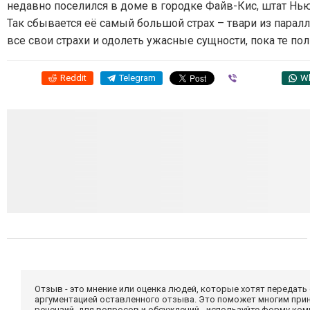
недавно поселился в доме в городке Файв-Кис, штат Нью-
Так сбывается её самый большой страх – твари из парал
все свои страхи и одолеть ужасные сущности, пока те по
Reddit
Telegram
Viber
W
Отзыв - это мнение или оценка людей, которые хотят передать
аргументацией оставленного отзыва. Это поможет многим при
рецензий, для вопросов и обсуждений - используйте форму ко