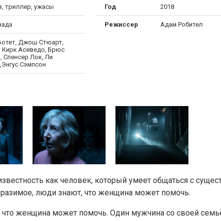
в, триллер, ужасы
Год
2018
нада
Режиссер
Адам Робител
Ботет, Джош Стюарт,
, Кирк Асеведо, Брюс
 Спенсер Лок, Ли
,Энгус Сэмпсон
звестность как человек, который умеет общаться с сущес
образимое, люди знают, что женщина может помочь.
т, что женщина может помочь. Один мужчина со своей сем