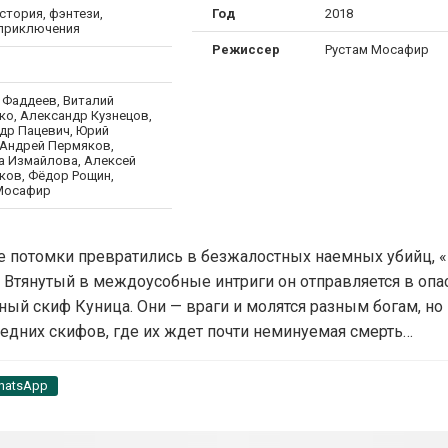
стория, фэнтези,
Год
2018
 приключения
Режиссер
Рустам Мосафир
 Фаддеев, Виталий
ко, Александр Кузнецов,
др Пацевич, Юрий
 Андрей Пермяков,
а Измайлова, Алексей
ков, Фёдор Рощин,
Мосафир
 потомки превратились в безжалостных наемных убийц, 
 Втянутый в междоусобные интриги он отправляется в опа
нный скиф Куница. Они — враги и молятся разным богам, 
ледних скифов, где их ждет почти неминуемая смерть…
hatsApp