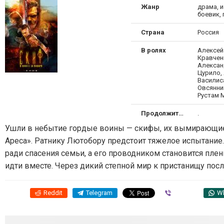
Жанр
драма, и
боевик,
Страна
Россия
В ролях
Алексей
Кравчен
Алексан
Цурило,
Василис
Овсянни
Рустам 
Продолжительность
.
Ушли в небытие гордые воины — скифы, их вымирающие
Ареса». Ратнику Лютобору предстоит тяжелое испытание.
ради спасения семьи, а его проводником становится пле
идти вместе. Через дикий степной мир к пристанищу пос
Reddit
Telegram
Viber
W