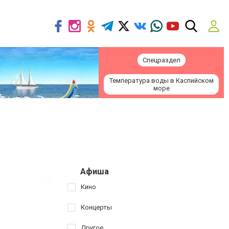
Спецраздел
Температура воды в Каспийском
море
Афиша
Кино
Концерты
Другое