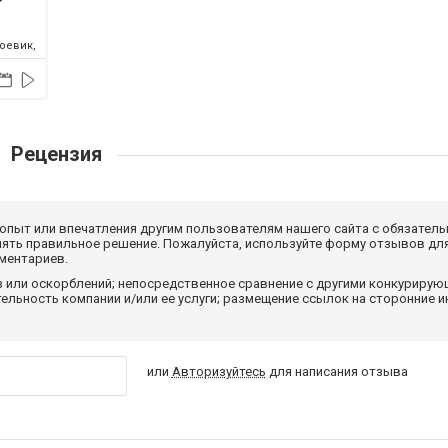
оевик,
026
Рецензия
 опыт или впечатления другим пользователям нашего сайта с обязатель
нять правильное решение. Пожалуйста, используйте форму отзывов для
мментариев.
з или оскорблений; непосредственное сравнение с другими конкуриру
льность компании и/или ее услуги; размещение ссылок на сторонние и
или
Авторизуйтесь
для написания отзыва