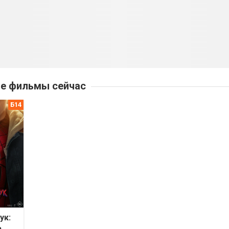
е фильмы сейчас
ук:
ь