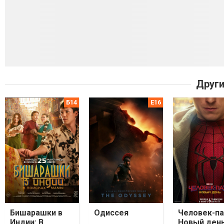
Други
Бишарашки в
Одиссея
Человек-па
Индии: В
Новый ден