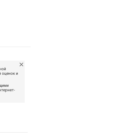
ной
 оценок и
ющими
нтернет-