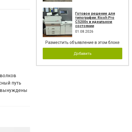
Готовое решение для
типографии: Ricoh Pro
C5200s в идеальном
состоянии
01.08.2026
Разместить объявление в этом блоке
Добавить
«волков
сный путь
но вынуждены