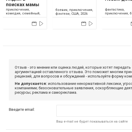
поисках мамы
приключения,
фантастика,
боевик, приключения,
комедия, семейный,
приключения, б
фэнтези, США, 2026
Казахстан, 2026
фэнтези, США, 2
Отзыв - это мнение или оценка людей, которые хотят передать
аргументацией оставленного отзыва. Это поможет многим при
рецензий, для вопросов и обсуждений - используйте форму ко
Не допускается:
использование ненормативной лексики, угро
компаниями; безосновательные заявления, оскорбляющие деяте
ресурсы; реклама и самореклама.
Введите email:
Ваш e-mail не будет показываться на сайте