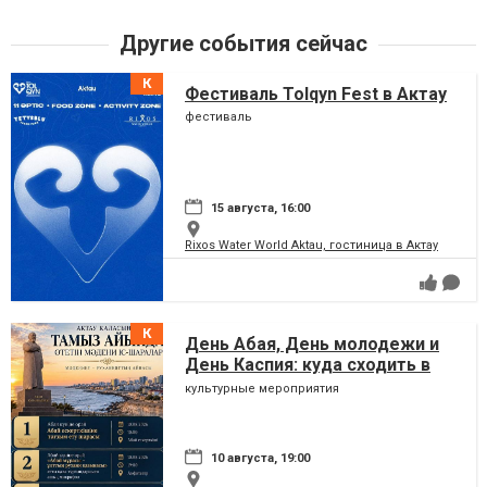
Другие события сейчас
Фестиваль Tolqyn Fest в Актау
фестиваль
15 августа, 16:00
Rixos Water World Aktau, гостиница в Актау
День Абая, День молодежи и
День Каспия: куда сходить в
Актау в августе
культурные мероприятия
10 августа, 19:00