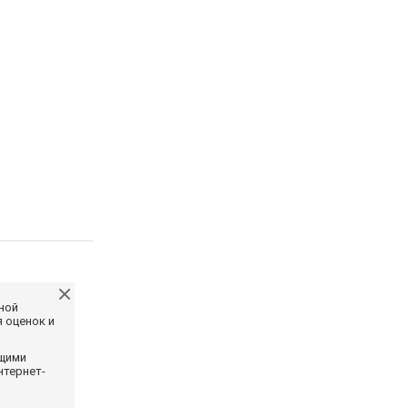
ной
 оценок и
ющими
нтернет-