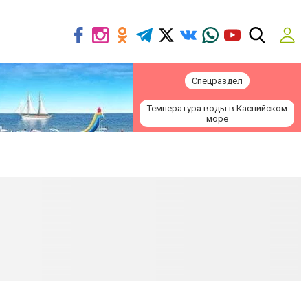
Спецраздел
Температура воды в Каспийском
море