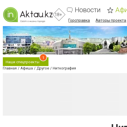
Новости
Аф
18+
Горсправка
Авторы проекта
1
Наши спецпроекты
Главная
Афиша
Другое
Ниткография