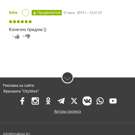
Baha
Продвинутый
27 июн. 2019 г., 12:41:07
Конечно придем ))
1
0
Реклама на сайте
Франшиза "CitySites"
Авторы проекта
info@inaktau.kz