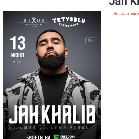
Jah K
Возрастные о