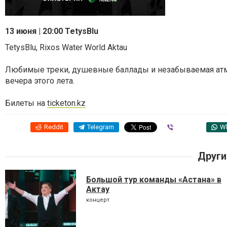
13 июня | 20:00 TetysBlu
TetysBlu, Rixos Water World Aktau
Любимые треки, душевные баллады и незабываемая атмо
вечера этого лета.
Билеты на
ticketon.kz
Reddit
Telegram
Viber
W
Други
Большой тур команды «Астана» в
Актау
концерт