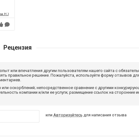
.Н.Жантурина, театр в городе Актау
Рецензия
 опыт или впечатления другим пользователям нашего сайта с обязатель
нять правильное решение. Пожалуйста, используйте форму отзывов для
мментариев.
з или оскорблений; непосредственное сравнение с другими конкуриру
льность компании и/или ее услуги; размещение ссылок на сторонние и
или
Авторизуйтесь
для написания отзыва