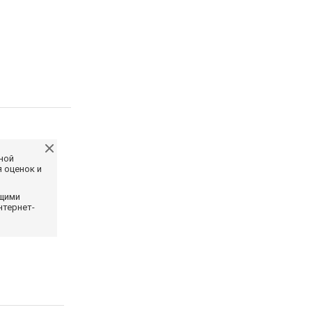
ной
 оценок и
ющими
нтернет-