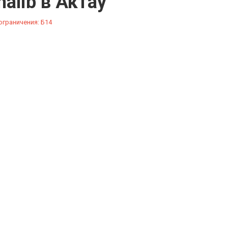
halib в Актау
граничения: Б14