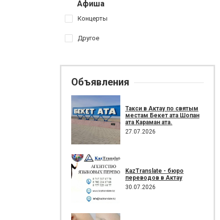
Афиша
Концерты
Другое
Объявления
Такси в Актау по святым
местам Бекет ата Шопан
ата Караман ата.
27.07.2026
KazTranslate - бюро
переводов в Актау
30.07.2026