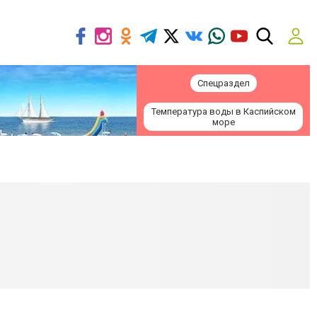
Спецраздел
Температура воды в Каспийском
море