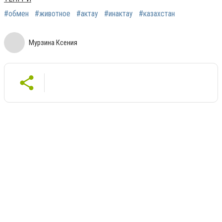
#обмен
#животное
#актау
#инактау
#казахстан
Мурзина Ксения