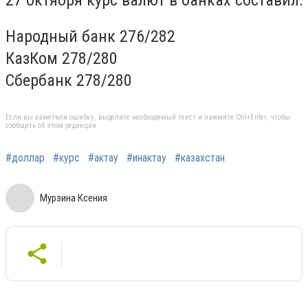
Народный банк 276/282
КазКом 278/280
Сбербанк 278/280
Если вы заметили ошибку, выделите необходимый текст и нажмите Ctrl+Enter, чтобы
сообщить об этом редакции
#доллар
#курс
#актау
#инактау
#казахстан
Мурзина Ксения