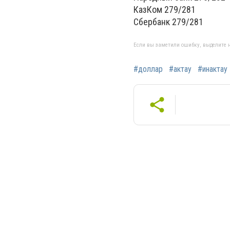
КазКом 279/281
Сбербанк 279/281
Если вы заметили ошибку, выделите н
#доллар
#актау
#инактау