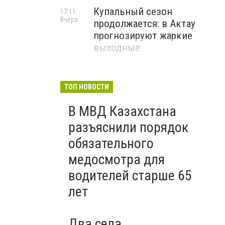
Купальный сезон
17:11
Вчера
продолжается: в Актау
прогнозируют жаркие
выходные
ТОП НОВОСТИ
В МВД Казахстана
разъяснили порядок
обязательного
медосмотра для
водителей старше 65
лет
Два села