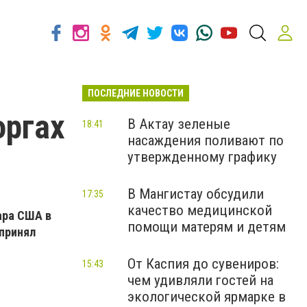
ПОСЛЕДНИЕ НОВОСТИ
оргах
В Актау зеленые
18:41
насаждения поливают по
утвержденному графику
В Мангистау обсудили
17:35
качество медицинской
ара США в
помощи матерям и детям
 принял
От Каспия до сувениров:
15:43
чем удивляли гостей на
экологической ярмарке в