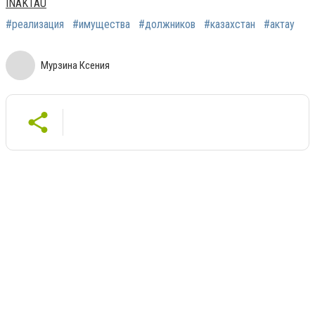
INAKTAU
#реализация
#имущества
#должников
#казахстан
#актау
Мурзина Ксения