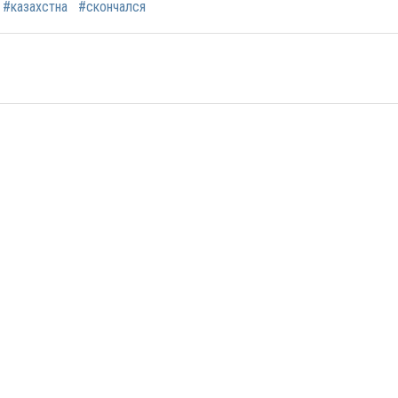
#казахстна
#скончался