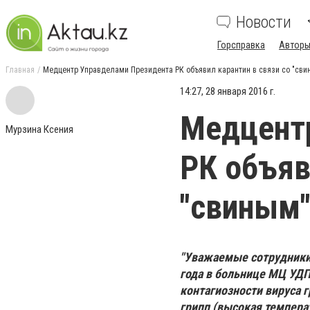
Новости
Горсправка
Авторы
Главная
Медцентр Управделами Президента РК объявил карантин в связи со "сви
14:27, 28 января 2016 г.
Медцент
Мурзина Ксения
РК объяв
"свиным"
"Уважаемые сотрудники 
года в больнице МЦ УДП 
контагиозности вируса г
грипп (высокая температ