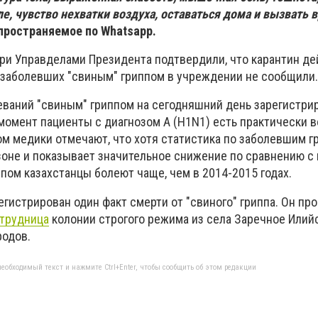
е, чувство нехватки воздуха, оставаться дома и вызвать вр
пространяемое по Whatsapp.
ри Управделами Президента подтвердили, что карантин де
 заболевших "свиным" гриппом в учреждении не сообщили.
еваний "свиным" гриппом на сегодняшний день зарегистри
момент пациенты с диагнозом А (H1N1) есть практически в
ом медики отмечают, что хотя статистика по заболевшим г
оне и показывает значительное снижение по сравнению 
пом казахстанцы болеют чаще, чем в 2014-2015 годах.
регистрирован один факт смерти от "свиного" гриппа. Он пр
трудница
колонии строгого режима из села Заречное Илий
родов.
еобходимый текст и нажмите Ctrl+Enter, чтобы сообщить об этом редакции