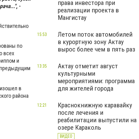
права инвестора при
ача..."
, -
реализации проекта в
Мангистау
йствительно
Летом поток автомобилей
15:53
в курортную зону Актау
рованы по
вырос более чем в пять раз
о всех
риппом и
Актау отметит август
13:35
с предыдущим
культурными
мероприятиями: программа
для жителей города
оизошел в
ского района
Краснокнижную каравайку
12:21
после лечения и
реабилитации выпустили на
озере Караколь
ВИДЕО