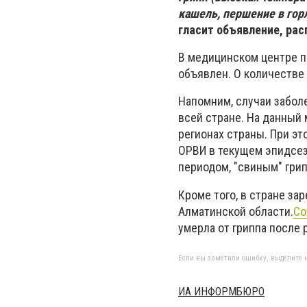
кашель, першение в горл
гласит объявление, рас
В медицинском центре п
объявлен. О количестве
Напомним, случаи забол
всей стране. На данный 
регионах страны. При эт
ОРВИ в текущем эпидсез
периодом, "свиным" грип
Кроме того, в стране за
Алматинской области.
Со
умерла от гриппа после 
Если вы заметили ошибку, выделите н
ИА ИНФОРМБЮРО