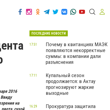
ПОСЛЕДНИЕ НОВОСТИ
дента
Почему в квитанциях МАЭК
17:51
появляются некорректные
о
суммы: в компании дали
разъяснения
Купальный сезон
17:11
продолжается: в Актау
прогнозируют жаркие
варя 2016
выходные
 Ввиду
озрения на
Прокуратура защитила
16:29
 рвота, сухой