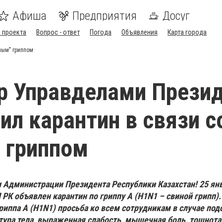
Афиша
Предприятия
Досуг
 проекта
Вопрос - ответ
Погода
Объявления
Карта города
ным" гриппом
р Управделами Прези
ил карантин в связи с
 гриппом
Администрации Президента Республики Казахстан! 25 ян
РК объявлен карантин по гриппу А (H1N1 – cвиной грипп).
риппа А (H1N1) просьба ко всем сотрудникам в случае под
ура тела, выраженная слабость, мышечная боль, тошнота,