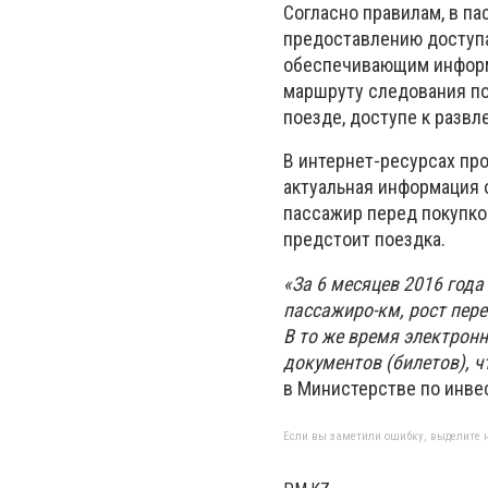
Согласно правилам, в п
предоставлению доступ
обеспечивающим информа
маршруту следования по
поезде, доступе к разв
В интернет-ресурсах пр
актуальная информация 
пассажир перед покупко
предстоит поездка.
«За 6 месяцев 2016 года
пассажиро-км, рост пере
В то же время электрон
документов (билетов), ч
в Министерстве по инве
Если вы заметили ошибку, выделите н