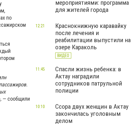
мероприятиями: программа
у
для жителей города
м,
ах по
ассажирском
Краснокнижную каравайку
12:21
после лечения и
реабилитации выпустили на
яться
озере Караколь
аждый
ВИДЕО
отором
Спасли жизнь ребенка: в
11:45
Актау наградили
млн
сотрудников патрульной
 пассажиров.
полиции
ных
,
— сообщили
Ссора двух женщин в Актау
10:10
закончилась уголовным
делом