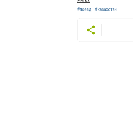
PM.KZ
#поезд
#казахстан