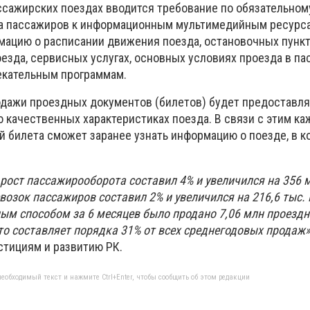
ассажирских поездах вводится требование по обязательном
а пассажиров к информационным мультимедийным ресурса
цию о расписании движения поезда, остановочных пункт
езда, сервисных услугах, основных условиях проезда в п
лекательным программам.
одажи проездных документов (билетов) будет предоставл
о качественных характеристиках поезда. В связи с этим к
й билета сможет заранее узнать информацию о поезде, в к
 рост пассажирооборота составил 4% и увеличился на 356 
возок пассажиров составил 2% и увеличился на 216,6 тыс.
ным способом за 6 месяцев было продано 7,06 млн проезд
то составляет порядка 31% от всех среднегодовых продаж»
стициям и развитию РК.
еобходимый текст и нажмите Ctrl+Enter, чтобы сообщить об этом редакции