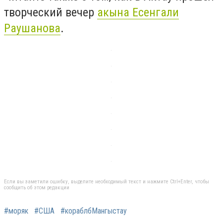
творческий вечер
акына Есенгали
Раушанова
.
Если вы заметили ошибку, выделите необходимый текст и нажмите Ctrl+Enter, чтобы
сообщить об этом редакции
#моряк
#США
#кораблбМангыстау