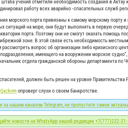
и штаба учений отметили необходимость создания в Актау 
динировал работу всех аварийно -спасательных служб рег
ия морского порта привязаны к самому морскому порту и 
х ситуаций на море, они будут выполнять в первую очере
кватории порта. Поэтому они не смогут оказать помощь п
ибрежной зоне. В этой связи есть необходимость местны
 рассмотреть вопрос об организации либо кризисного цент
 подразделения, имеющего на вооружении морское судно", 
начальник отдела гражданской обороны департамента по Ч
 спасателей, должен быть решен на уровне Правительства 
к
Qazkom
опроверг слухи о своем банкротстве.
 за нашим каналом Telegram, не пропустите самое актуаль
айте новости на WhatsApp нашей редакции +7(777)222-21