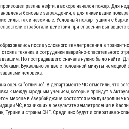
 произошел разлив нефти, а вскоре начался пожар. Для н
становлены боновые заграждения, а для ликвидации пожара
кие силы, так и наземные. Условный пожар тушили с баржи
 спасатели отработали действия при спасении выпавшего з
 образовались после условного землетрясения в транзитно
е стояла техника и сотрудники аварийно-спасательного отр
адавшим. Но пострадавшего сначала нужно было найти. Дл
собаками. Буквально за две с половиной минуты немецкой 
 завалами человека.
на оценка "отлично". В департаменте ЧС отметили, что се
овка к международным учениям, которые пройдут в Актаус
этом месяце в Азербайджане состоятся международные к
дации ЧС, возникших в результате землетрясения в Каспии
ак, Турция и страны СНГ. Среди них будут и оперативно-сп