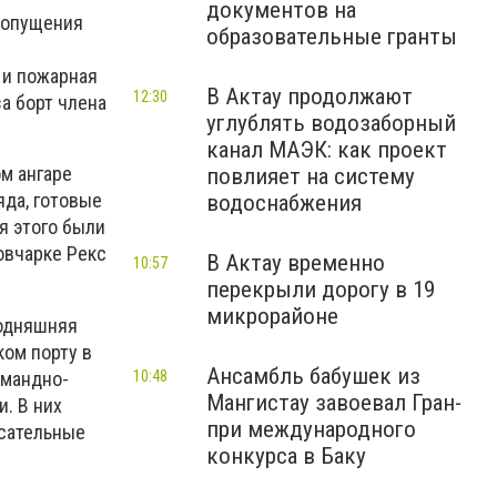
документов на
едопущения
образовательные гранты
 и пожарная
В Актау продолжают
12:30
а борт члена
углублять водозаборный
канал МАЭК: как проект
м ангаре
повлияет на систему
яда, готовые
водоснабжения
я этого были
овчарке Рекс
В Актау временно
10:57
перекрыли дорогу в 19
микрорайоне
годняшняя
ком порту в
Ансамбль бабушек из
омандно-
10:48
Мангистау завоевал Гран-
. В них
при международного
асательные
конкурса в Баку