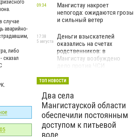
кризисного
Мангистау накроет
09:34
иона.
непогода: ожидаются грозы
и сильный ветер
в случае
дь аварийно-
острадавшим,
Деньги взыскателей
17:38
5 августа
м
оказались на счетах
ра, либо
родственников: в
- сказал
Мангистау возбуждено
С
дело против ЧСИ
ТОП НОВОСТИ
РК.
Два села
Мангистауской области
ное
обеспечили постоянным
доступом к питьевой
-05
воде