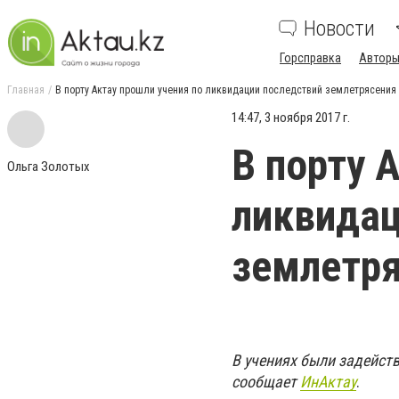
Новости
Горсправка
Авторы
Главная
В порту Актау прошли учения по ликвидации последствий землетрясения 
14:47, 3 ноября 2017 г.
В порту 
Ольга Золотых
ликвидац
землетря
В учениях были задейств
сообщает
ИнАктау
.