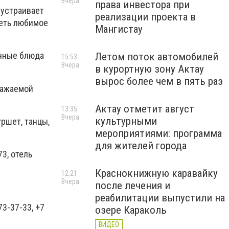
Вчера
права инвестора при
 устраивает
реализации проекта в
деть любимое
Мангистау
анные блюда
Летом поток автомобилей
15:53
Вчера
в курортную зону Актау
вырос более чем в пять раз
ражаемой
Актау отметит август
13:35
Вчера
культурными
ршет, танцы,
мероприятиями: программа
для жителей города
3, отель
Краснокнижную каравайку
12:21
Вчера
после лечения и
реабилитации выпустили на
73-37-33, +7
озере Караколь
ВИДЕО