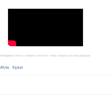
еобходимый текст и нажмите Ctrl+Enter, чтобы сообщить об этом редакции
nAktau
#джаз