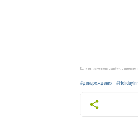
Если вы заметили ошибку, выделите н
#деньрождения
#HolidayIn