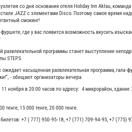
ухлетия со дня основания отеля Holiday Inn Aktau, команда
 стиле JAZZ с элементами Disco. Поэтому самое время на
егантный смокинг!
а-фуршете, где у вас появится возможность вкусить изыск
?
й развлекательной программы станет выступление непод
ппы STEPS.
с ожидает насыщенная развлекательная программа, гала-фу
ки!", - обещают организаторы вечера.
11 ноября в 20:00 часов по адресу: 4 микрорайон, здание 7
0 тенге, 15 000 тенге, 20 000 тенге.
илетов: +7 ( 777) 950-95-18, +7 (771) 709-94-95, +7 (775) 9