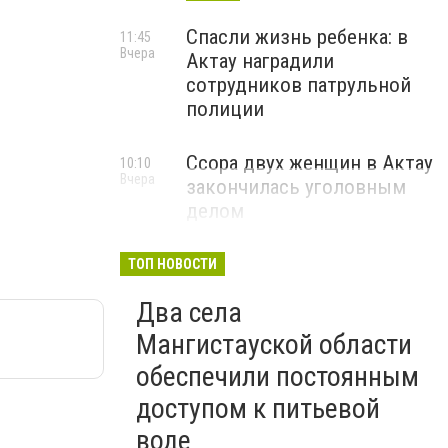
Спасли жизнь ребенка: в
11:45
Вчера
Актау наградили
сотрудников патрульной
полиции
Ссора двух женщин в Актау
10:10
Вчера
закончилась уголовным
делом
ТОП НОВОСТИ
Два села
Мангистауской области
обеспечили постоянным
доступом к питьевой
воде