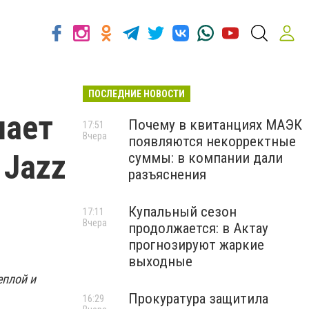
ПОСЛЕДНИЕ НОВОСТИ
шает
Почему в квитанциях МАЭК
17:51
Вчера
появляются некорректные
 Jazz
суммы: в компании дали
разъяснения
Купальный сезон
17:11
Вчера
продолжается: в Актау
прогнозируют жаркие
выходные
еплой и
Прокуратура защитила
16:29