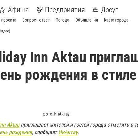
Афиша
Предприятия
Досуг
 проекта
Вопрос - ответ
Погода
Объявления
Карта города
(Видео)
liday Inn Aktau пригла
день рождения в стиле
фото: ИнАктау
Inn Aktau
приглашает жителей и гостей города отметить в т
ень рождения
, сообщает
ИнАктау
.