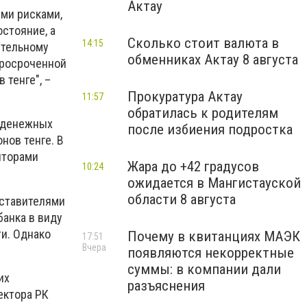
Актау
ыми рисками,
стояние, а
Сколько стоит валюта в
14:15
ительному
обменниках Актау 8 августа
просроченной
 тенге", –
Прокуратура Актау
11:57
обратилась к родителям
к денежных
после избиения подростка
нов тенге. В
иторами
Жара до +42 градусов
10:24
ожидается в Мангистауской
области 8 августа
дставителями
банка в виду
ти. Однако
Почему в квитанциях МАЭК
17:51
Вчера
появляются некорректные
суммы: в компании дали
их
разъяснения
ектора РК