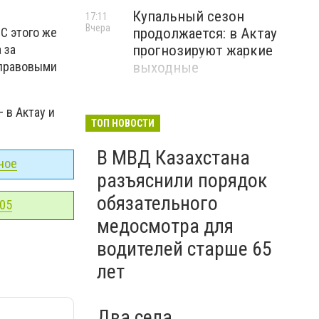
Купальный сезон
17:11
Вчера
С этого же
продолжается: в Актау
 за
прогнозируют жаркие
 правовыми
выходные
 в Актау и
ТОП НОВОСТИ
В МВД Казахстана
ное
разъяснили порядок
обязательного
-05
медосмотра для
водителей старше 65
лет
Два села