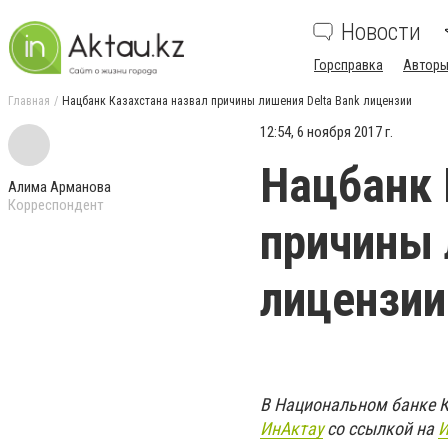
Новости
Горсправка
Авторы
Главная
Нацбанк Казахстана назвал причины лишения Delta Bank лицензии
12:54, 6 ноября 2017 г.
Нацбанк 
Алима Арманова
Корреспондент
причины 
лицензии
В Национальном банке К
ИнАктау
со ссылкой на