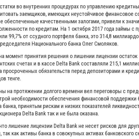
остатки во внутренних процедурах по управлению кредитн
итовать заемщиков, имеющих неустойчивое финансовое со
не обеспеченные качественными залогами, привели к знач
олженности по кредитам. На 1 октября 2017 года займы с 
и 99,7% от ссудного портфеля банка, это 314,8 миллиардов
председателя Национального банка Олег Смоляков.
 на момент принятия решения о лишении лицензии остато
тских счетах и в кассе Delta Bank составляли 215,1 миллио
а просроченных обязательств перед депозиторами и кред
ов тенге.
ны на протяжении долгого времени вел переговоры с пре
острой необходимости обеспечения финансовой поддержки 
 банка, принятым рискам и низких показателей ликвиднос
ционера Delta Bank так и не была оказана.
что лишение лицензии Delta Bank не несет рисков для друг
 так как активы банка в совокупных активах банковского с