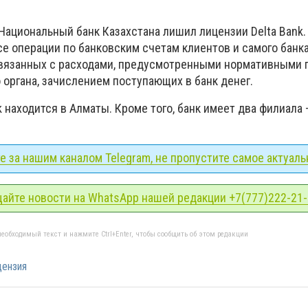
Национальный банк Казахстана лишил лицензии Delta Bank. 
е операции по банковским счетам клиентов и самого банка
связанных с расходами, предусмотренными нормативными
 органа, зачислением поступающих в банк денег.
k находится в Алматы. Кроме того, банк имеет два филиала –
 за нашим каналом Telegram, не пропустите самое актуаль
айте новости на WhatsApp нашей редакции +7(777)222-21
еобходимый текст и нажмите Ctrl+Enter, чтобы сообщить об этом редакции
цензия