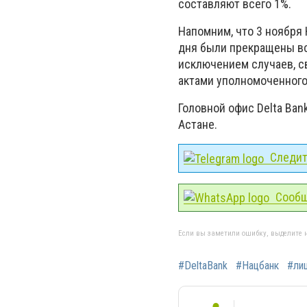
составляют всего 1%.
Напомним, что 3 ноября 
дня были прекращены вс
исключением случаев, 
актами уполномоченного
Головной офис Delta Ban
Астане.
Следите
Сообщ
Если вы заметили ошибку, выделите н
#DeltaBank
#Нацбанк
#ли