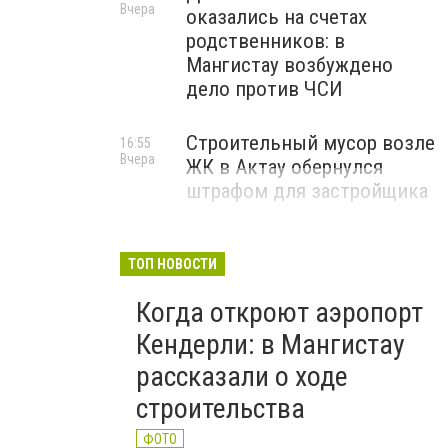
Вчера
оказались на счетах
родственников: в
Мангистау возбуждено
дело против ЧСИ
Строительный мусор возле
16:55
Вчера
ЖК в Актау обернулся
штрафом для застройщика
ТОП НОВОСТИ
Когда откроют аэропорт
Кендерли: в Мангистау
рассказали о ходе
строительства
ФОТО