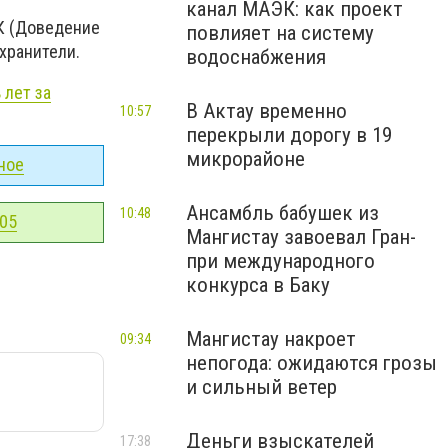
канал МАЭК: как проект
РК (Доведение
повлияет на систему
хранители.
водоснабжения
 лет за
В Актау временно
10:57
перекрыли дорогу в 19
микрорайоне
ное
Ансамбль бабушек из
10:48
-05
Мангистау завоевал Гран-
при международного
конкурса в Баку
Мангистау накроет
09:34
непогода: ожидаются грозы
и сильный ветер
Деньги взыскателей
17:38