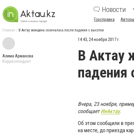
Новости
Горсправка
Авторы
Главная
В Актау женщина скончалась после падения с высотки
14:43, 24 ноября 2017 г.
В Актау 
Алима Арманова
Корреспондент
падения 
Вчера, 23 ноября, приме
сообщает
ИнАктау
.
Об этом сообщили в пре
на месте, до приезда ка